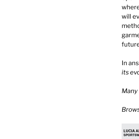
where
will 
metho
garmen
future
In an
its ev
Many 
Browse