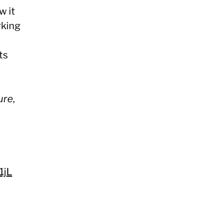
w it
rking
ts
ure,
1jL