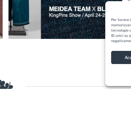
Per fornire 
memorizzare
tecnologie 
ID unici su 
negativamen
Ac
sletter