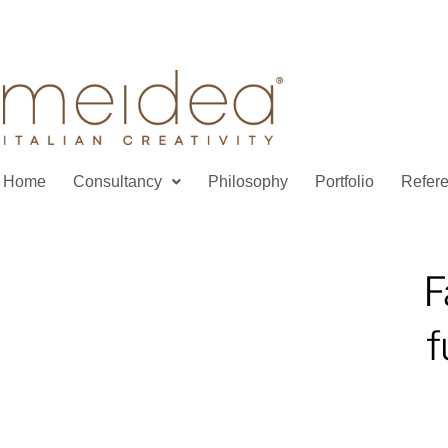
Home
Consultancy
Philosophy
Portfolio
Refer
F
f